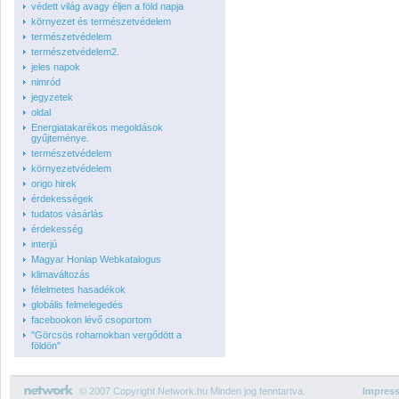
védett világ avagy éljen a föld napja
környezet és természetvédelem
természetvédelem
természetvédelem2.
jeles napok
nimród
jegyzetek
oldal
Energiatakarékos megoldások
gyűjteménye.
természetvédelem
környezetvédelem
origo hirek
érdekességek
tudatos vásárlás
érdekesség
interjú
Magyar Honlap Webkatalogus
klimaváltozás
félelmetes hasadékok
globális felmelegedés
facebookon lévő csoportom
"Görcsös rohamokban vergődött a
földön"
© 2007 Copyright Network.hu Minden jog fenntartva.
Impres